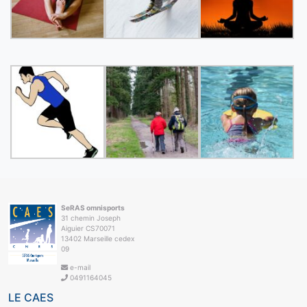
SeRAS omnisports
31 chemin Joseph
Aiguier CS70071
13402 Marseille cedex
09
e-mail
0491164045
LE CAES