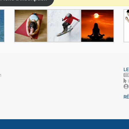
LE
1
R