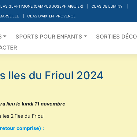
LAS GLM-TIMONE (CAMPUS JOSEPH AIGUIER)
CLAS DE LUMINY
 MARSEILLE
CLAS D'AIX-EN-PROVENCE
S
SPORTS POUR ENFANTS
SORTIES DÉC
ACTER
 Iles du Frioul 2024
ura lieu le lundi 11 novembre
les 2 îles du Frioul
-retour comprise) :