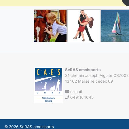
SeRAS omnisports
31 chemin Joseph Aiguier CS7007
13402 Marseille cedex 09
e-mail
0491164045
© 2026
SeRAS omnisports