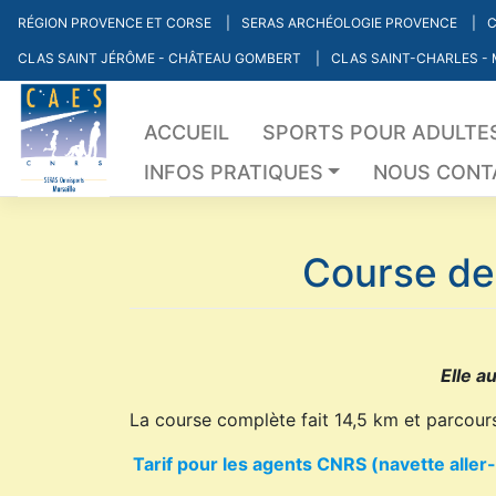
Skip
RÉGION PROVENCE ET CORSE
SERAS ARCHÉOLOGIE PROVENCE
C
to
CLAS SAINT JÉRÔME - CHÂTEAU GOMBERT
CLAS SAINT-CHARLES -
content
ACCUEIL
SPORTS POUR ADULTE
INFOS PRATIQUES
NOUS CONT
Course des
Elle a
La course complète fait 14,5 km et parcours 
Tarif pour les agents CNRS (navette aller