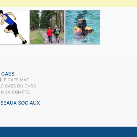
 CAES
LE CAES MAG
LE CAES DU CNRS
MON COMPTE
ÉSEAUX SOCIAUX