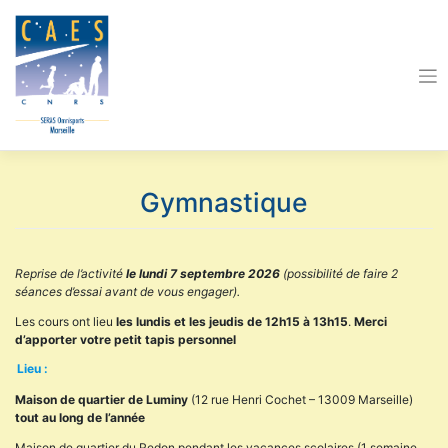
Skip
to
content
Gymnastique
Reprise de l’activité
le lundi 7 septembre 2026
(possibilité de faire 2
séances d’essai avant de vous engager).
Les cours ont lieu
les lundis et les jeudis de 12h15 à 13h15
.
Merci
d’apporter votre petit tapis personnel
Lieu :
Maison de quartier de Luminy
(12 rue Henri Cochet – 13009 Marseille)
tout au long de l’année
Maison de quartier du Redon pendant les vacances scolaires (1 semaine