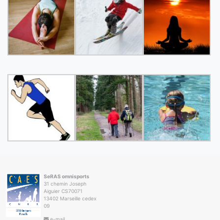
SeRAS omnisports
31 chemin Joseph
Aiguier CS70071
13402 Marseille cedex
09
e-mail