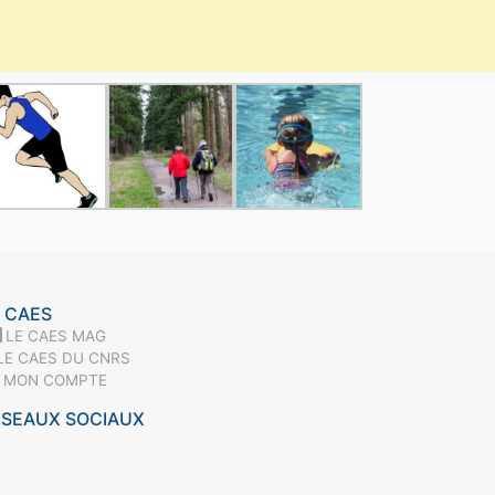
 CAES
LE CAES MAG
LE CAES DU CNRS
MON COMPTE
ÉSEAUX SOCIAUX