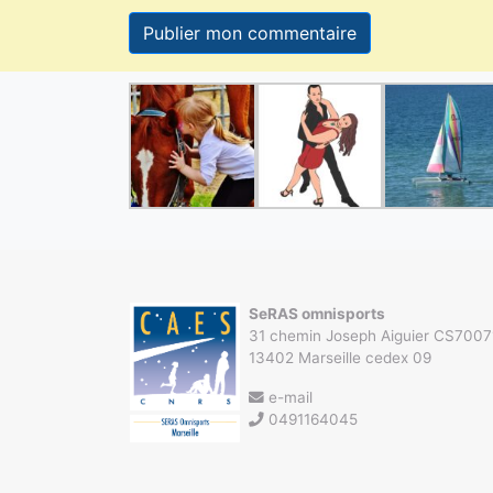
SeRAS omnisports
31 chemin Joseph Aiguier CS7007
13402 Marseille cedex 09
e-mail
0491164045