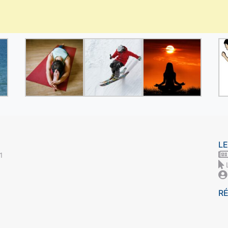
LE
1
R