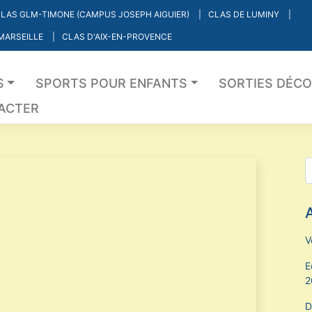
LAS GLM-TIMONE (CAMPUS JOSEPH AIGUIER)
CLAS DE LUMINY
 MARSEILLE
CLAS D'AIX-EN-PROVENCE
S
SPORTS POUR ENFANTS
SORTIES DÉC
ACTER
A
V
E
2
D