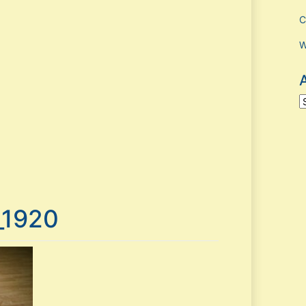
C
W
A
_1920