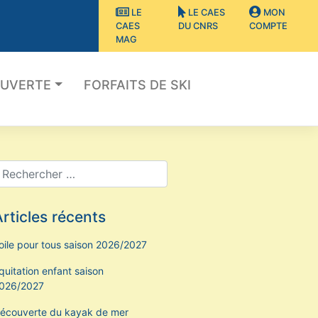
LE
LE CAES
MON
CAES
DU CNRS
COMPTE
MAG
OUVERTE
FORFAITS DE SKI
rticles récents
oile pour tous saison 2026/2027
quitation enfant saison
026/2027
écouverte du kayak de mer