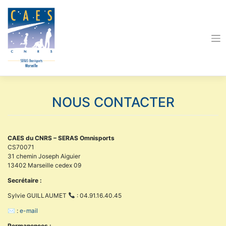
Skip
to
content
NOUS CONTACTER
CAES du CNRS – SERAS Omnisports
CS70071
31 chemin Joseph Aiguier
13402 Marseille cedex 09
Secrétaire :
Sylvie GUILLAUMET
: 04.91.16.40.45
✉ :
e-mail
Permanences :