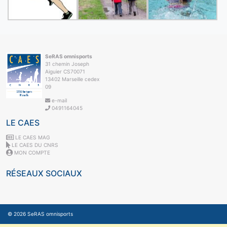
SeRAS omnisports
31 chemin Joseph
Aiguier CS70071
13402 Marseille cedex
09
e-mail
0491164045
LE CAES
LE CAES MAG
LE CAES DU CNRS
MON COMPTE
RÉSEAUX SOCIAUX
© 2026
SeRAS omnisports