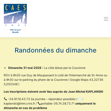
Skip
to
content
Randonnées du dimanche
Dimanche 31 mai 2026 :
La côte bleue par la Couronne
RDV à 8h30 rue Guy de Maupassant à coté de l’Intermarché de St-Anne ou
à 9h30 sur le parking du phare de la Couronne ( Google Maps 43,32736
5,053348 )
Les inscriptions doivent avoir lieu auprès de Jean Michel KAPLANSKI
: 04.91.16.43.73 (la journée – répondeur possible) / ✉ :
kaplanski@imm.cnrs.fr /
portable: 06.74.38.73.71
uniquement le
dimanche en cas de problème