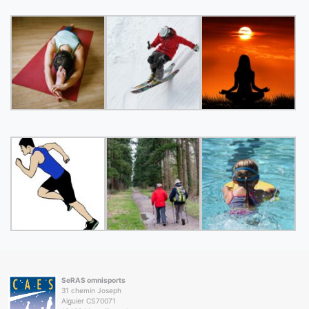
SeRAS omnisports
31 chemin Joseph
Aiguier CS70071