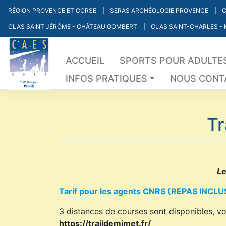
Skip
RÉGION PROVENCE ET CORSE
SERAS ARCHÉOLOGIE PROVENCE
C
to
CLAS SAINT JÉRÔME - CHÂTEAU GOMBERT
CLAS SAINT-CHARLES -
content
ACCUEIL
SPORTS POUR ADULTE
INFOS PRATIQUES
NOUS CONT
Tr
Le
Tarif pour les ag
ents CNRS (REPAS INCLU
3 distances de courses sont disponibles, vo
https://traildemimet.fr/