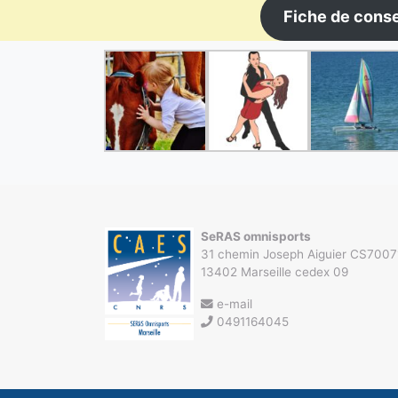
Fiche de cons
SeRAS omnisports
31 chemin Joseph Aiguier CS7007
13402 Marseille cedex 09
e-mail
0491164045