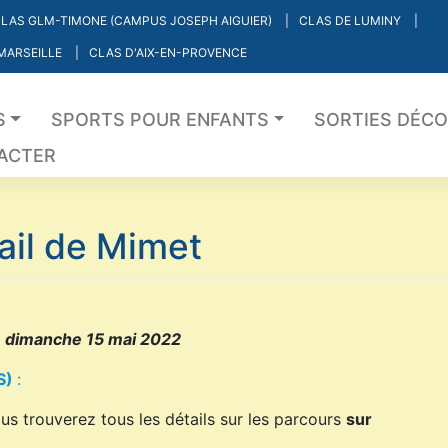
LAS GLM-TIMONE (CAMPUS JOSEPH AIGUIER)
CLAS DE LUMINY
 MARSEILLE
CLAS D'AIX-EN-PROVENCE
S
SPORTS POUR ENFANTS
SORTIES DÉC
ACTER
ail de Mimet
 dimanche 15 mai 2022
S)
:
us trouverez tous les détails sur les parcours
sur