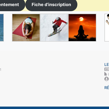
entement
Fiche d’inscription
LE
1
R