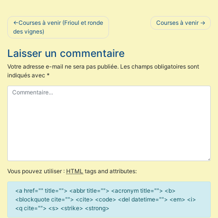
Navigation
Courses à venir (Frioul et ronde
Courses à venir
de
des vignes)
l’article
Laisser un commentaire
Votre adresse e-mail ne sera pas publiée.
Les champs obligatoires sont
indiqués avec
*
Vous pouvez utiliser :
HTML
tags and attributes:
<a href="" title=""> <abbr title=""> <acronym title=""> <b>
<blockquote cite=""> <cite> <code> <del datetime=""> <em> <i>
<q cite=""> <s> <strike> <strong>