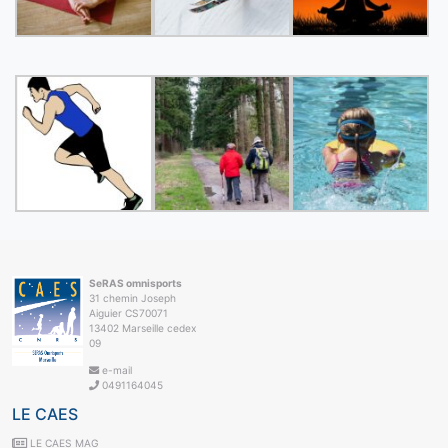
SeRAS omnisports
31 chemin Joseph
Aiguier CS70071
13402 Marseille cedex
09
e-mail
0491164045
LE CAES
LE CAES MAG