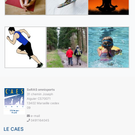
SeRAS omnisports
31 chemin Joseph
Aiguier CS70071
13402 Marseille cedex
09
e-mail
0491164045
LE CAES