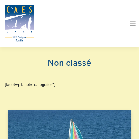
Skip
to
content
Non classé
[facetwp facet="categories"]