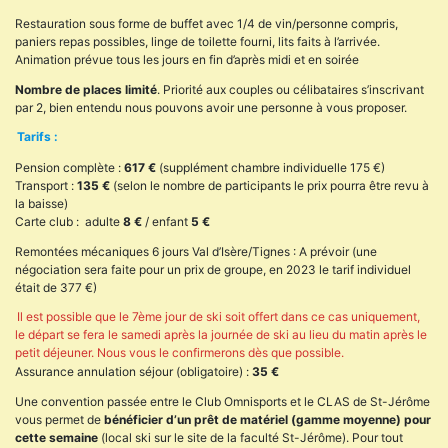
Restauration sous forme de buffet avec 1/4 de vin/personne compris,
paniers repas possibles, linge de toilette fourni, lits faits à l’arrivée.
Animation prévue tous les jours en fin d’après midi et en soirée
Nombre de places limité
. Priorité aux couples ou célibataires s’inscrivant
par 2, bien entendu nous pouvons avoir une personne à vous proposer.
Tarifs :
Pension complète :
617 €
(supplément chambre individuelle 175 €)
Transport :
135 €
(selon le nombre de participants le prix pourra être revu à
la baisse)
Carte club : adulte
8 €
/ enfant
5 €
Remontées mécaniques 6 jours Val d’Isère/Tignes : A prévoir (une
négociation sera faite pour un prix de groupe, en 2023 le tarif individuel
était de 377 €)
Il est possible que le 7ème jour de ski soit offert dans ce cas uniquement,
le départ se fera le samedi après la journée de ski au lieu du matin après le
petit déjeuner. Nous vous le confirmerons dès que possible.
Assurance annulation séjour (obligatoire) :
35 €
Une convention passée entre le Club Omnisports et le CLAS de St-Jérôme
vous permet de
bénéficier d’un prêt de matériel (gamme moyenne) pour
cette semaine
(local ski sur le site de la faculté St-Jérôme). Pour tout