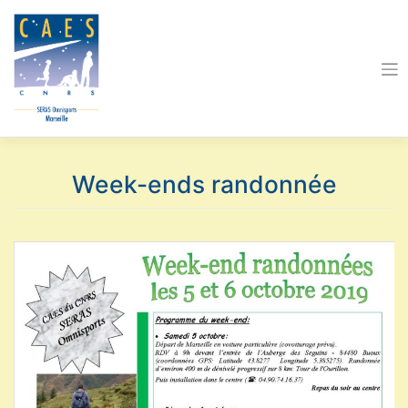
Skip
to
content
Week-ends randonnée