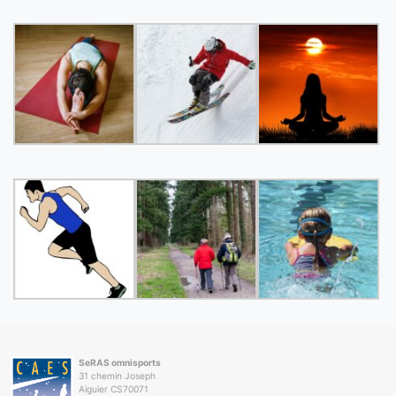
SeRAS omnisports
31 chemin Joseph
Aiguier CS70071